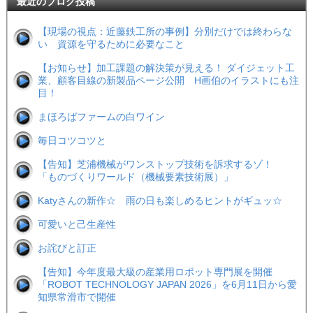
最近のブログ投稿
【現場の視点：近藤鉄工所の事例】分別だけでは終わらな
い 資源を守るために必要なこと
【お知らせ】加工課題の解決策が見える！ ダイジェット工
業、顧客目線の新製品ページ公開 H画伯のイラストにも注
目！
まほろばファームの白ワイン
毎日コツコツと
【告知】芝浦機械がワンストップ技術を訴求するゾ！
「ものづくりワールド（機械要素技術展）」
Katyさんの新作☆ 雨の日も楽しめるヒントがギュッ☆
可愛いと己生産性
お詫びと訂正
【告知】今年度最大級の産業用ロボット専門展を開催
「ROBOT TECHNOLOGY JAPAN 2026」を6月11日から愛
知県常滑市で開催