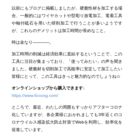
以前にもブログに掲載しましたが、硬脆性材を加工する場
合、一般的にはワイヤカットや型彫り放電加工、電着工具
や軸付砥石を用いた研削加工で行うことが多いようです
が、これらのデメリットは加工時間が長めなこと。
時は金なり――――。
加工時間の削減は経済効果に直結するということで、この
工具に注目が集まっており、「使ってみたい」の声を聞き
ました。硬脆材を切削加工で高能率に安定して加工したい
皆様にとって、この工具はきっと魅力的なのでしょうね☆
オンラインショップから購入できます↓
https://www.6cxosg.com/
ところで、最近、わたしの周囲もすっかりアフターコロナ
化していますが、各企業様におかれましても3年近くのコ
ロナウイルス感染拡大防止対策でWebを利用し、効率化を
促進しています。