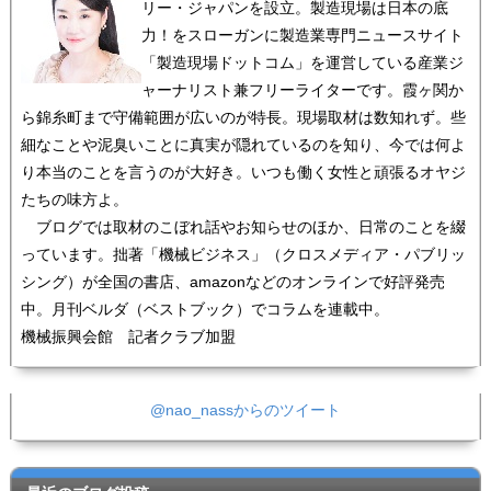
リー・ジャパンを設立。製造現場は日本の底
力！をスローガンに製造業専門ニュースサイト
「製造現場ドットコム」を運営している産業ジ
ャーナリスト兼フリーライターです。霞ヶ関か
ら錦糸町まで守備範囲が広いのが特長。現場取材は数知れず。些
細なことや泥臭いことに真実が隠れているのを知り、今では何よ
り本当のことを言うのが大好き。いつも働く女性と頑張るオヤジ
たちの味方よ。
ブログでは取材のこぼれ話やお知らせのほか、日常のことを綴
っています。拙著「機械ビジネス」（クロスメディア・パブリッ
シング）が全国の書店、amazonなどのオンラインで好評発売
中。月刊ベルダ（ベストブック）でコラムを連載中。
機械振興会館 記者クラブ加盟
@nao_nassからのツイート