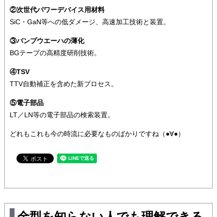
②次世代パワーデバイス用材料
SiC・GaN等への低ダメージ、高速加工技術と装置。
③バンプウエーハの薄化
BGテープの高精度研削技術。
④TSV
TTV自動補正を含めた新プロセス。
⑤電子部品
LT／LN等の電子部品の検索装置。
どれもこれも今の時流に必要なものばかりですね（●∀●）
金型を知らない人でも理解できる