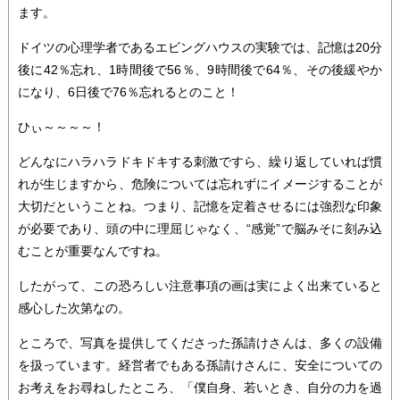
ます。
ドイツの心理学者であるエビングハウスの実験では、記憶は20分
後に42％忘れ、1時間後で56％、9時間後で64％、その後緩やか
になり、6日後で76％忘れるとのこと！
ひぃ～～～～！
どんなにハラハラドキドキする刺激ですら、繰り返していれば慣
れが生じますから、危険については忘れずにイメージすることが
大切だということね。つまり、記憶を定着させるには強烈な印象
が必要であり、頭の中に理屈じゃなく、“感覚”で脳みそに刻み込
むことが重要なんですね。
したがって、この恐ろしい注意事項の画は実によく出来ていると
感心した次第なの。
ところで、写真を提供してくださった孫請けさんは、多くの設備
を扱っています。経営者でもある孫請けさんに、安全についての
お考えをお尋ねしたところ、「僕自身、若いとき、自分の力を過