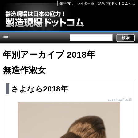
Secondary
業務内容
ライター陣
製造現場ドットコムとは
links
年別アーカイブ 2018年
無造作淑女
さよなら2018年
2018年12月31日