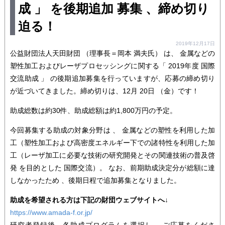
成 」 を後期追加 募集 、締め切り
迫る！
2019年12月17日
公益財団法人天田財団 （理事長＝岡本 満夫氏） は、 金属などの
塑性加工およびレーザプロセッシングに関する「 2019年度 国際
交流助成 」 の後期追加募集を行っていますが、応募の締め切り
が近づいてきました。締め切りは、12月 20日 （金）です！
助成総数は約30件、助成総額は約1,800万円の予定。
今回募集する助成の対象分野は 、 金属などの塑性を利用した加
工（塑性加工および高密度エネルギー下での諸特性を利用した加
工（レーザ加工に必要な技術の研究開発とその関連技術の普及啓
発 を目的とした 国際交流）。 なお、前期助成決定分が総額に達
しなかったため 、後期日程で追加募集となりました。
助成を希望される方は下記の財団ウェブサイトへ↓
https://www.amada-f.or.jp/