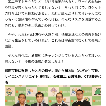
加工中でもそうだけど、びびり振動があると、ワークの面品位
や精度が悪くなったりするじゃない？ それと同じで、ロケット
の打ち上げでも振動があると、ねじが緩んだりしてオシャカにな
っちゃう危険性を孕んでいるわけね。そんなリスクを回避するた
めにも、最新の加工技術が必要ってわけ。
今や、われわれはGPSや天気予報、衛星放送などの恩恵を受け
ながら生活をしているけれど、これらは宇宙空間なくして発展が
困難。
そんな時代に、新技術にチャレンジしている人たちって凄いと
思わない？ 今後の発展が超楽しみよ！
碧南市長に報告したときの様子。左から禰冝田（ねぎた）市長、
サイエンスクリエイト 勝間氏、石敏鐵工 石川社長、CTU藤井代
表