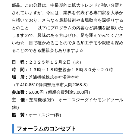
部品。この分野は、中長期的に拡大トレンドが強い分野と
されていますが、今回は、業界を代表する専門家を大学か
ら招いており、さらなる最新技術や市場動向を深掘りする
とのこと！ 以下にプログラムの内容など詳細を記載いた
しますので、興味のある方はぜひ、足を運んでみてくださ
いね☆ 目で確かめることのできる加工デモや親睦を深め
ることのできる懇親会もありますよ☆
日 程：
２０２５年１２月２日（火）
時 間：
１３時～１８時懇親会１８時３０分～２０時
場 所：
芝浦機械株式会社沼津本社
（〒410-8510静岡県沼津市大岡2068-3）
参加費：
5,000円（懇親会費別途3,000円）
主 催：
芝浦機械(株) オーエスジーダイヤモンドツール
(株)
協 賛：
オーエスジー(株)
フォーラムのコンセプト