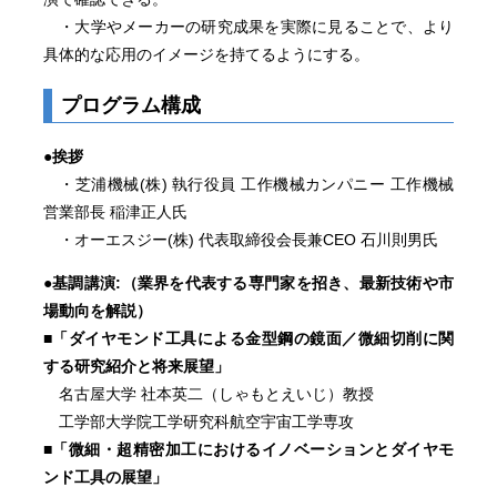
・大学やメーカーの研究成果を実際に見ることで、より
具体的な応用のイメージを持てるようにする。
プログラム構成
●挨拶
・芝浦機械(株) 執行役員 工作機械カンパニー 工作機械
営業部長 稲津正人氏
・オーエスジー(株) 代表取締役会長兼CEO 石川則男氏
●基調講演:（業界を代表する専門家を招き、最新技術や市
場動向を解説）
■「ダイヤモンド工具による金型鋼の鏡面／微細切削に関
する研究紹介と将来展望」
名古屋大学 社本英二（しゃもとえいじ）教授
工学部大学院工学研究科航空宇宙工学専攻
■「微細・超精密加工におけるイノベーションとダイヤモ
ンド工具の展望」