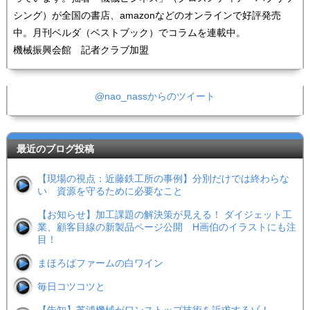
シング）が全国の書店、amazonなどのオンラインで好評発売
中。月刊ベルダ（ベストブック）でコラムを連載中。
機械振興会館 記者クラブ加盟
@nao_nassからのツイート
最近のブログ投稿
【現場の視点：近藤鉄工所の事例】分別だけでは終わらな
い 資源を守るために必要なこと
【お知らせ】加工課題の解決策が見える！ ダイジェット工
業、顧客目線の新製品ページ公開 H画伯のイラストにも注
目！
まほろばファームの白ワイン
毎日コツコツと
【告知】芝浦機械がワンストップ技術を訴求するゾ！