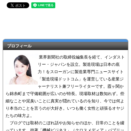
プロフィール
業界新聞社の取締役編集長を経て、インダスト
リー・ジャパンを設立。製造現場は日本の底
力！をスローガンに製造業専門ニュースサイト
「製造現場ドットコム」を運営している産業ジ
ャーナリスト兼フリーライターです。霞ヶ関か
ら錦糸町まで守備範囲が広いのが特長。現場取材は数知れず。些
細なことや泥臭いことに真実が隠れているのを知り、今では何よ
り本当のことを言うのが大好き。いつも働く女性と頑張るオヤジ
たちの味方よ。
ブログでは取材のこぼれ話やお知らせのほか、日常のことを綴
っています。拙著「機械ビジネス」（クロスメディア・パブリッ