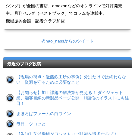
シング）が全国の書店、amazonなどのオンラインで好評発売
中。月刊ベルダ（ベストブック）でコラムを連載中。
機械振興会館 記者クラブ加盟
@nao_nassからのツイート
最近のブログ投稿
【現場の視点：近藤鉄工所の事例】分別だけでは終わらな
い 資源を守るために必要なこと
【お知らせ】加工課題の解決策が見える！ ダイジェット工
業、顧客目線の新製品ページ公開 H画伯のイラストにも注
目！
まほろばファームの白ワイン
毎日コツコツと
【告知】芝浦機械がワンストップ技術を訴求するゾ！