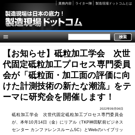
Secondary
業務内容
ライター陣
製造現場ドットコムとは
links
【お知らせ】砥粒加工学会 次世
代固定砥粒加工プロセス専門委員
会が「砥粒面・加工面の評価に向
けた計測技術の新たな潮流」をテ
ーマに研究会を開催します！
2022年09月06日
砥粒加工学会 次世代固定砥粒加工プロセス専門委員会
が、本年10月14日（金）にリアル（TKP神田駅前ビジネス
センター カンファレンスルーム5C）とWebのハイブリッ