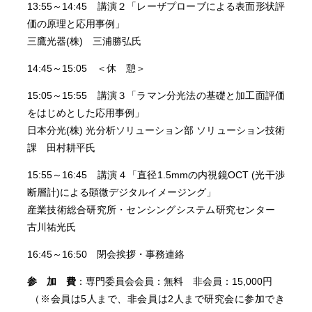
13:55～14:45 講演２「レーザプローブによる表面形状評
価の原理と応用事例」
三鷹光器(株) 三浦勝弘氏
14:45～15:05 ＜休 憩＞
15:05～15:55 講演３「ラマン分光法の基礎と加工面評価
をはじめとした応用事例」
日本分光(株) 光分析ソリューション部 ソリューション技術
課 田村耕平氏
15:55～16:45 講演４「直径1.5mmの内視鏡OCT (光干渉
断層計)による顕微デジタルイメージング」
産業技術総合研究所・センシングシステム研究センター
古川祐光氏
16:45～16:50 閉会挨拶・事務連絡
参 加 費
：専門委員会会員：無料 非会員：15,000円
（※会員は5人まで、非会員は2人まで研究会に参加でき