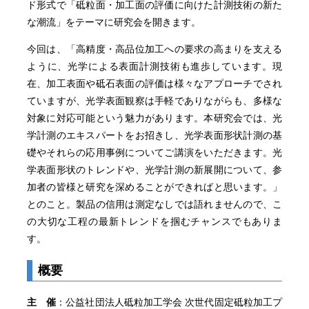
ド形式で「砥粒面・加工面の評価に向けた計測技術の新た
な潮流」をテーマに研究会を開きます。
今回は、「高精度・高品位加工への要求の高まりを支える
ように、光学による表面計測技術も進歩しています。現
在、加工表面や砥石表面の評価は様々なアプローチでされ
ていますが、光学表面観察は手軽でありながらも、多様な
対象に対応可能という魅力があります。本研究会では、光
学計測のエキスパートをお招きし、光学表面形状計測の基
礎やそれらの応用事例についてご講演をいただきます。光
学表面形状のトレンドや、光学計測の新展開について、参
加者の皆様と研究を深めることができればと思います。」
とのこと。製品の信用は測定なしでは語れませんので、こ
の大切な工程の最新トレンドを掴むチャンスでもありま
す。
概要
主 催
：公益社団法人砥粒加工学会 次世代固定砥粒加工プ