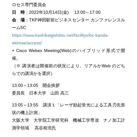
ロセス専門委員会
日 時
：2022年10月14日(金) 13:00～17:00
会 場
：TKP神田駅前ビジネスセンター カンファレンスル
ーム5C
https://www.kashikaigishitsu.net/facilitys/bc-kanda-
ekimae/access/
+ Cisco Webex Meeting(Web)のハイブリッド形式で開
催。
（※ 講演者は開催前の状況により、リアルかWeb のどち
らでの講演かを選択）
13:00～13:05 開会挨拶
委員長 日本大学 山田 高三
13:05～13:55 講演１「レーザ励起蛍光による工具刃先形
状の機上計測」
大阪大学 大学院工学研究科 機械工学専攻 ナノ加工計
測学領域 高谷裕浩氏