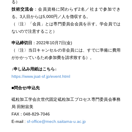
る）
技術交流会
：会員資格に関わらず2名／社まで参加でき
る。3人目からは5,000円／人を徴収する。
（〈注〉「会員」とは専門委員会会員を示す。学会員では
ないので注意すること）
申込締切日
：2022年10月7日(金)
（〈注〉当日キャンセルの非会員には、すでに準備に費用
がかかっているため参加費を請求致する）。
↓申し込み用紙はこちら↓
https://www.jsat-sf.jp/event.html
■問合せ/申込先
砥粒加工学会次世代固定砥粒加工プロセス専門委員会事務
局 田附宙美
FAX：048-829-7046
E-mail :
sf-office@mech.saitama-u.ac.jp