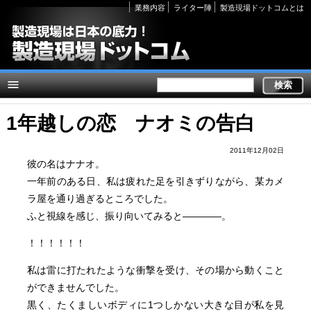
Secondary
業務内容
ライター陣
製造現場ドットコムとは
links
1年越しの恋 ナオミの告白
2011年12月02日
彼の名はナナオ。
一年前のある日、私は疲れた足を引きずりながら、某カメ
ラ屋を通り過ぎるところでした。
ふと視線を感じ、振り向いてみると――――。
！！！！！！
私は雷に打たれたような衝撃を受け、その場から動くこと
ができませんでした。
黒く、たくましいボディに1つしかない大きな目が私を見