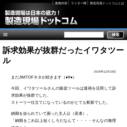
Secondary
業務内容
ライター陣
製造現場ドットコムとは
links
訴求効果が抜群だったイワタツー
ル
2016年12月19日
まだJIMTOFネタが続きます（●∀●）
今回、イワタツールさんの販促ツールは漫画を活用して訴
求効果が抜群でした。
ストーリー仕立てになっているのがとても斬新でした。
納期を迫られていて困った主人公（若者）。
「納期をこれ以上短くしろだなんて・・・・そんなの無理