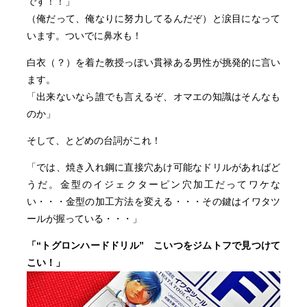
です！！」
（俺だって、俺なりに努力してるんだぞ）と涙目になって
います。ついでに鼻水も！
白衣（？）を着た教授っぽい貫禄ある男性が挑発的に言い
ます。
「出来ないなら誰でも言えるぞ、オマエの知識はそんなも
のか」
そして、とどめの台詞がこれ！
「では、焼き入れ鋼に直接穴あけ可能なドリルがあればど
うだ。金型のイジェクターピン穴加工だってワケな
い・・・金型の加工方法を変える・・・その鍵はイワタツ
ールが握っている・・・」
「“トグロンハードドリル” こいつをジムトフで見つけて
こい！」