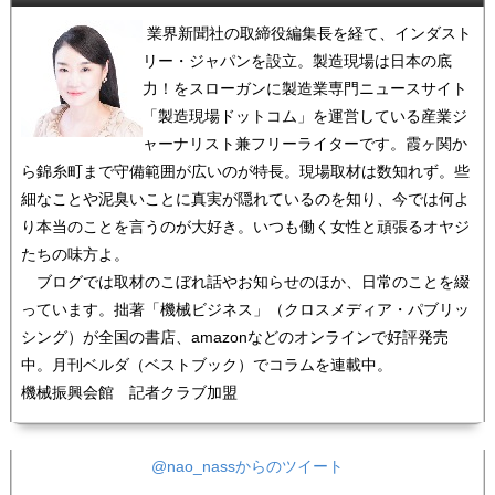
業界新聞社の取締役編集長を経て、インダスト
リー・ジャパンを設立。製造現場は日本の底
力！をスローガンに製造業専門ニュースサイト
「製造現場ドットコム」を運営している産業ジ
ャーナリスト兼フリーライターです。霞ヶ関か
ら錦糸町まで守備範囲が広いのが特長。現場取材は数知れず。些
細なことや泥臭いことに真実が隠れているのを知り、今では何よ
り本当のことを言うのが大好き。いつも働く女性と頑張るオヤジ
たちの味方よ。
ブログでは取材のこぼれ話やお知らせのほか、日常のことを綴
っています。拙著「機械ビジネス」（クロスメディア・パブリッ
シング）が全国の書店、amazonなどのオンラインで好評発売
中。月刊ベルダ（ベストブック）でコラムを連載中。
機械振興会館 記者クラブ加盟
@nao_nassからのツイート