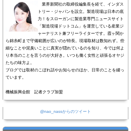
業界新聞社の取締役編集長を経て、インダス
トリー・ジャパンを設立。製造現場は日本の底
力！をスローガンに製造業専門ニュースサイト
「製造現場ドットコム」を運営している産業ジ
ャーナリスト兼フリーライターです。霞ヶ関か
ら錦糸町まで守備範囲が広いのが特長。現場取材は数知れず。些
細なことや泥臭いことに真実が隠れているのを知り、今では何よ
り本当のことを言うのが大好き。いつも働く女性と頑張るオヤジ
たちの味方よ。
ブログでは取材のこぼれ話やお知らせのほか、日常のことを綴っ
ています。
機械振興会館 記者クラブ加盟
@nao_nassからのツイート