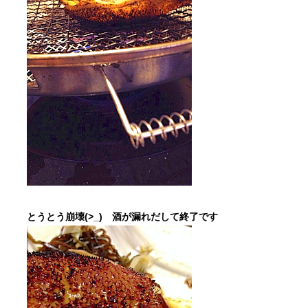
とうとう崩壊(>_) 酒が漏れだして終了です