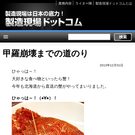
Secondary
業務内容
ライター陣
製造現場ドットコムとは
links
甲羅崩壊までの道のり
2013年12月31日
ひゃっは～！
大好きな食べ物といったら蟹！
今年も北海道から直送の蟹がやってまいりました。
ひゃっは～！（●∀●）！