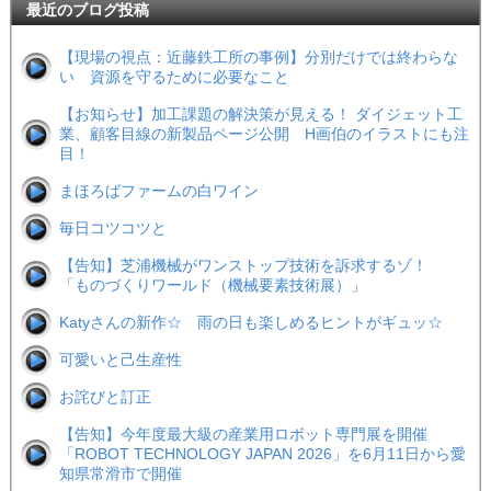
最近のブログ投稿
【現場の視点：近藤鉄工所の事例】分別だけでは終わらな
い 資源を守るために必要なこと
【お知らせ】加工課題の解決策が見える！ ダイジェット工
業、顧客目線の新製品ページ公開 H画伯のイラストにも注
目！
まほろばファームの白ワイン
毎日コツコツと
【告知】芝浦機械がワンストップ技術を訴求するゾ！
「ものづくりワールド（機械要素技術展）」
Katyさんの新作☆ 雨の日も楽しめるヒントがギュッ☆
可愛いと己生産性
お詫びと訂正
【告知】今年度最大級の産業用ロボット専門展を開催
「ROBOT TECHNOLOGY JAPAN 2026」を6月11日から愛
知県常滑市で開催