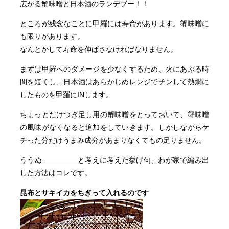
広がる蟹味噌と日本酒のランデブー！！
ところが残念なことに甲羅には寿命があります。蟹味噌に
も限りがあります。
なんとかして寿命を伸ばさなければなりません。
まずは甲羅へのダメージを少なくするため、火にあぶる時
間を短くし、日本酒はあらかじめレンジでチンして熱燗に
したものを甲羅にINします。
ちょっとだけつぎ足し用の蟹味噌をとっておいて、蟹味噌
の風味がなくなると追加をしていきます。しかしながらケ
チった分だけうまみ成分があまりなくてもの足りません。
ううぬ―――――と考えに考えた挙げ句、わが家で編み出
した方法はコレです。
昆布とサキイカをちぎって入れるのです