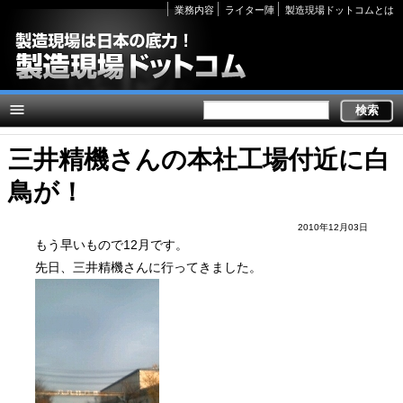
Secondary
業務内容
ライター陣
製造現場ドットコムとは
links
三井精機さんの本社工場付近に白
鳥が！
2010年12月03日
もう早いもので12月です。
先日、三井精機さんに行ってきました。