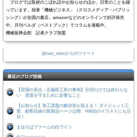
ブログでは取材のこぼれ話やお知らせのほか、日常のことを綴
っています。拙著「機械ビジネス」（クロスメディア・パブリッ
シング）が全国の書店、amazonなどのオンラインで好評発売
中。月刊ベルダ（ベストブック）でコラムを連載中。
機械振興会館 記者クラブ加盟
@nao_nassからのツイート
最近のブログ投稿
【現場の視点：近藤鉄工所の事例】分別だけでは終わらな
い 資源を守るために必要なこと
【お知らせ】加工課題の解決策が見える！ ダイジェット工
業、顧客目線の新製品ページ公開 H画伯のイラストにも注
目！
まほろばファームの白ワイン