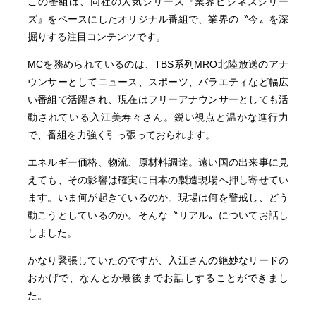
この番組は、同社の人気シリーズ『業界ビジネスシリー
ズ』をベースにしたオリジナル番組で、業界の〝今〟を深
掘りする注目コンテンツです。
MCを務められているのは、TBS系列MRO北陸放送のアナ
ウンサーとしてニュース、スポーツ、バラエティなど幅広
い番組で活躍され、現在はフリーアナウンサーとしても活
動されている入江美寿々さん。鋭い視点と温かな進行力
で、番組を力強く引っ張っておられます。
エネルギー価格、物流、原材料調達。遠い国の出来事に見
えても、その影響は確実に日本の製造現場へ押し寄せてい
ます。いま何が起きているのか。現場は何を警戒し、どう
動こうとしているのか。そんな〝リアル〟についてお話し
しました。
かなり緊張していたのですが、入江さんの絶妙なリードの
おかげで、なんとか最後までお話しすることができまし
た。