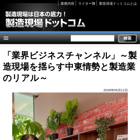
Secondary
業務内容
ライター陣
製造現場ドットコムとは
links
「業界ビジネスチャンネル」～製
造現場を揺らす中東情勢と製造業
のリアル～
2026年05月11日