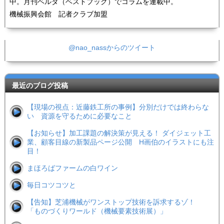
中。月刊ベルダ（ベストブック）でコラムを連載中。
機械振興会館 記者クラブ加盟
@nao_nassからのツイート
最近のブログ投稿
【現場の視点：近藤鉄工所の事例】分別だけでは終わらな
い 資源を守るために必要なこと
【お知らせ】加工課題の解決策が見える！ ダイジェット工
業、顧客目線の新製品ページ公開 H画伯のイラストにも注
目！
まほろばファームの白ワイン
毎日コツコツと
【告知】芝浦機械がワンストップ技術を訴求するゾ！
「ものづくりワールド（機械要素技術展）」