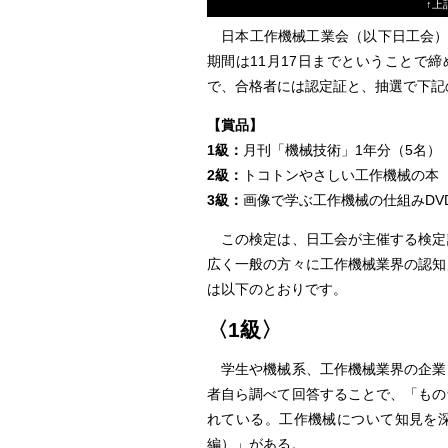
↑上
日本工作機械工業会（以下日工会）が
期間は11月17日までということで
で、合格者には認定証と、抽選で下記
【賞品】
1級：
月刊「機械技術」1年分（5名）
2級：
トコトンやさしい工作機械の本（
3級：
画像で学ぶ工作機械の仕組みDVD
この検定は、日工会が主催する検定
広く一般の方々に工作機械業界の認知
は以下のとおりです。
〈1級〉
学生や機械系、工作機械業界の企業
者自ら調べて回答することで、「もの
れている。工作機械について知見を
編）」がある。