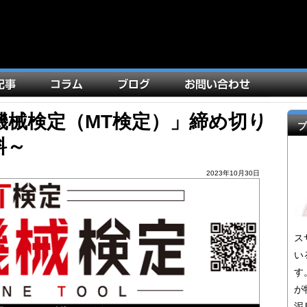
機械検定（MT検定）」締め切り
プ
料～
2023年10月30日
ス
い
す
が
泥