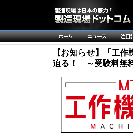
メ
イ
ン
【お知らせ】「工作
ナ
迫る！ ～受験料無
ビ
ゲ
ー
シ
ョ
ン