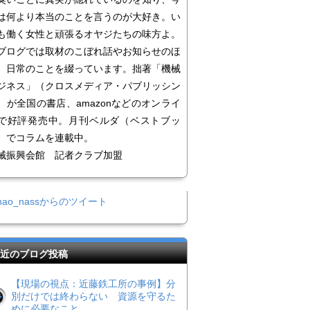
は何より本当のことを言うのが大好き。い
も働く女性と頑張るオヤジたちの味方よ。
ログでは取材のこぼれ話やお知らせのほ
、日常のことを綴っています。拙著「機械
ジネス」（クロスメディア・パブリッシン
）が全国の書店、amazonなどのオンライ
で好評発売中。月刊ベルダ（ベストブッ
）でコラムを連載中。
械振興会館 記者クラブ加盟
nao_nassからのツイート
近のブログ投稿
【現場の視点：近藤鉄工所の事例】分
別だけでは終わらない 資源を守るた
めに必要なこと