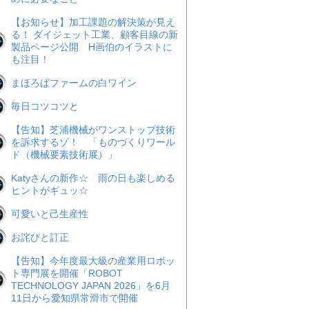
【お知らせ】加工課題の解決策が見え
る！ ダイジェット工業、顧客目線の新
製品ページ公開 H画伯のイラストに
も注目！
まほろばファームの白ワイン
毎日コツコツと
【告知】芝浦機械がワンストップ技術
を訴求するゾ！ 「ものづくりワール
ド（機械要素技術展）」
Katyさんの新作☆ 雨の日も楽しめる
ヒントがギュッ☆
可愛いと己生産性
お詫びと訂正
【告知】今年度最大級の産業用ロボッ
ト専門展を開催「ROBOT
TECHNOLOGY JAPAN 2026」を6月
11日から愛知県常滑市で開催