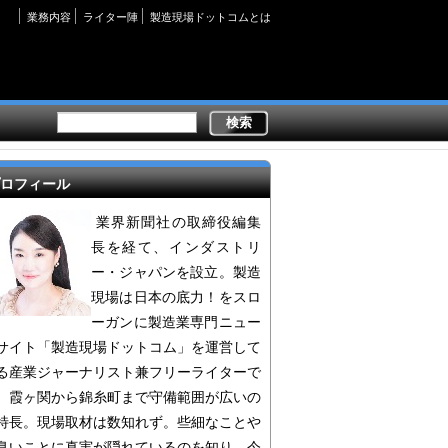
Secondary
業務内容
ライター陣
製造現場ドットコムとは
links
ロフィール
業界新聞社の取締役編集
長を経て、インダストリ
ー・ジャパンを設立。製造
現場は日本の底力！をスロ
ーガンに製造業専門ニュー
サイト「製造現場ドットコム」を運営して
る産業ジャーナリスト兼フリーライターで
。霞ヶ関から錦糸町まで守備範囲が広いの
特長。現場取材は数知れず。些細なことや
臭いことに真実が隠れているのを知り、今