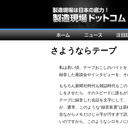
メ
イ
ン
さようならテープ
ナ
ビ
私は若い頃、テープおこしのバイトを
ゲ
録音した座談会やインタビューを、そ
ー
もちろん新聞社時代も雑誌時代もこの
シ
しをさせたら、そのスピードに誰もが
ョ
テープに録音した会話を文字にして、
ン
が、通常、このような“録音装置”は
念ながらメモだけじゃ字が汚すぎて読
いのですから、このようなシロモノに