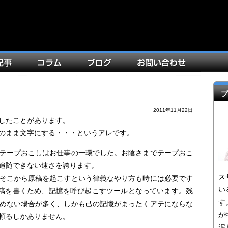
プ
2011年11月22日
したことがあります。
のまま文字にする・・・というアレです。
テープおこしはお仕事の一環でした。お陰さまでテープおこ
追随できない速さを誇ります。
ス
そこから原稿を起こすという律義なやり方も時には必要です
い
原稿を書くため、記憶を呼び起こすツールとなっています。残
す
めない場合が多く、しかも己の記憶がまったくアテにならな
が
頼るしかありません。
泥