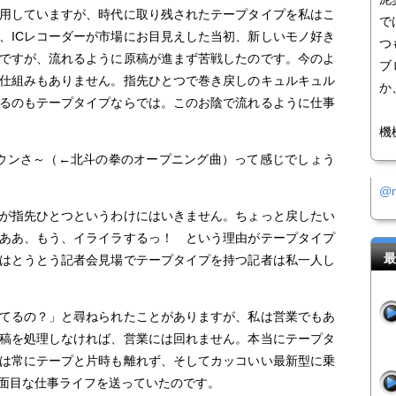
利用していますが、時代に取り残されたテープタイプを私はこ
で
、ICレコーダーが市場にお目見えした当初、新しいモノ好き
つ
ですが、流れるように原稿が進まず苦戦したのです。今のよ
ブ
仕組みもありません。指先ひとつで巻き戻しのキュルキュル
か
るのもテープタイプならでは。このお陰で流れるように仕事
機
ウンさ～（←北斗の拳のオープニング曲）って感じでしょう
@
りが指先ひとつというわけにはいきません。ちょっと戻したい
ああ、もう、イライラするっ！ という理由がテープタイプ
最
はとうとう記者会見場でテープタイプを持つ記者は私一人し
てるの？」と尋ねられたことがありますが、私は営業でもあ
稿を処理しなければ、営業には回れません。本当にテープタ
は常にテープと片時も離れず、そしてカッコいい最新型に乗
面目な仕事ライフを送っていたのです。