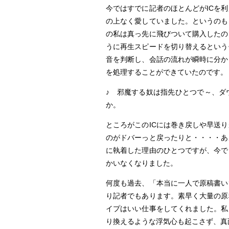
今ではすでに記者のほとんどがICを
の上なく愛していました。というのも
の私は真っ先に飛びついて購入したの
うに再生スピードを切り替えるという
音を判断し、会話の流れが瞬時に分か
を処理することができていたのです。
♪ 邪魔する奴は指先ひとつで～、ダ
か。
ところがこのICには巻き戻しや早送
のがドバーっと戻ったりと・・・・あ
に執着した理由のひとつですが、今で
かいなくなりました。
何度も過去、「本当に一人で原稿書い
り記者でもあります。素早く大量の原
イプはいい仕事をしてくれました。私
り換えるような浮気心も起こさず、真