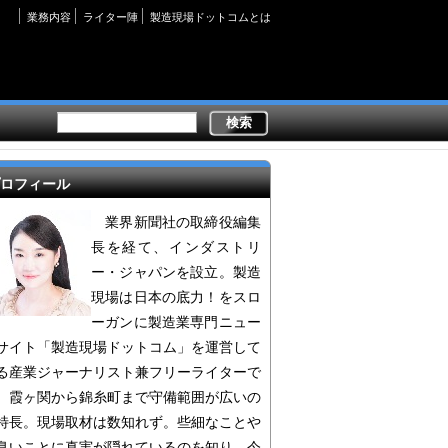
Secondary
業務内容
ライター陣
製造現場ドットコムとは
links
ロフィール
業界新聞社の取締役編集
長を経て、インダストリ
ー・ジャパンを設立。製造
現場は日本の底力！をスロ
ーガンに製造業専門ニュー
サイト「製造現場ドットコム」を運営して
る産業ジャーナリスト兼フリーライターで
。霞ヶ関から錦糸町まで守備範囲が広いの
特長。現場取材は数知れず。些細なことや
臭いことに真実が隠れているのを知り、今