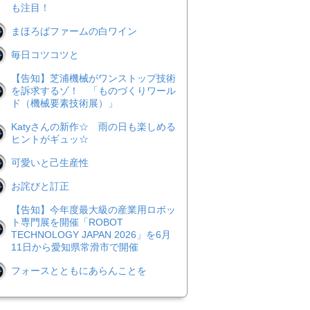
も注目！
まほろばファームの白ワイン
毎日コツコツと
【告知】芝浦機械がワンストップ技術
を訴求するゾ！ 「ものづくりワール
ド（機械要素技術展）」
Katyさんの新作☆ 雨の日も楽しめる
ヒントがギュッ☆
可愛いと己生産性
お詫びと訂正
【告知】今年度最大級の産業用ロボッ
ト専門展を開催「ROBOT
TECHNOLOGY JAPAN 2026」を6月
11日から愛知県常滑市で開催
フォースとともにあらんことを