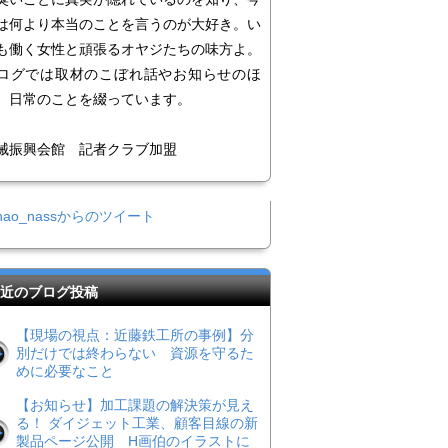
は何より本当のことを言うのが大好き。い
も働く女性と頑張るオヤジたちの味方よ。
ログでは取材のこぼれ話やお知らせのほ
、日常のことを綴っています。
械振興会館 記者クラブ加盟
nao_nassからのツイート
近のブログ投稿
【現場の視点：近藤鉄工所の事例】分
別だけでは終わらない 資源を守るた
めに必要なこと
【お知らせ】加工課題の解決策が見え
る！ ダイジェット工業、顧客目線の新
製品ページ公開 H画伯のイラストに