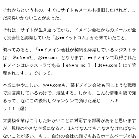
それからというもの、すぐにサイトもメールも復旧したけれど、ま
だ納得いかないことがあった。
それは、サイトが生き返ってから、ドメイン会社からのメールが全
く別会社と認識していた「お●●ドットコム」から来ていたこと。
調べてみると、「●●ドメイン会社が契約を締結しているレジストラ
は、 米eN●m社、お●●.com、となります。●●ドメインで取得された
ドメインはレジストラである【 eN●m Inc. 】【 お●●.com 】にて管
理されます。」ですって。
本当にややこしい。お●●.comも、某ドメイン会社も同じような職種
で別営業しているわけで、混乱する。しかも、こんな情報を後で知
るって、なにこの後出しジャンケンで負けた感じ！ ムキ――――
ッ！！（怒）
大規模企業はこうした細かいことに対応する部署があると思います
が、規模の小さな企業になると、1人でなんでもこなさなければなら
ないことが多い。もし、自分の会社の顔でもあるホームページがあ