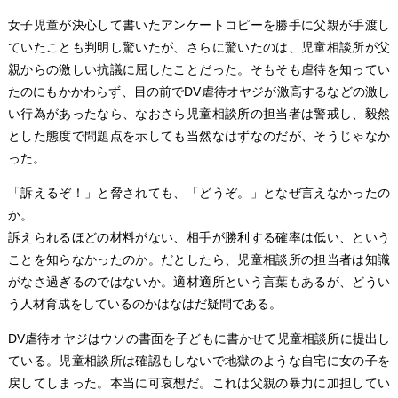
女子児童が決心して書いたアンケートコピーを勝手に父親が手渡し
ていたことも判明し驚いたが、さらに驚いたのは、児童相談所が父
親からの激しい抗議に屈したことだった。そもそも虐待を知ってい
たのにもかかわらず、目の前でDV虐待オヤジが激高するなどの激し
い行為があったなら、なおさら児童相談所の担当者は警戒し、毅然
とした態度で問題点を示しても当然なはずなのだが、そうじゃなか
った。
「訴えるぞ！」と脅されても、「どうぞ。」となぜ言えなかったの
か。
訴えられるほどの材料がない、相手が勝利する確率は低い、という
ことを知らなかったのか。だとしたら、児童相談所の担当者は知識
がなさ過ぎるのではないか。適材適所という言葉もあるが、どうい
う人材育成をしているのかはなはだ疑問である。
DV虐待オヤジはウソの書面を子どもに書かせて児童相談所に提出し
ている。児童相談所は確認もしないで地獄のような自宅に女の子を
戻してしまった。本当に可哀想だ。これは父親の暴力に加担してい