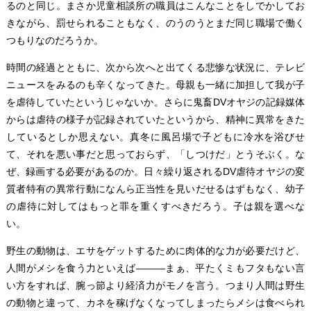
るのと同じ。まさか児童相談所の職員はこんなことをしでかしてお
きながら、罰せられることもなく、のうのうとまだ同じ職場で働く
つもりなのだろうか。
時間の経過とともに、次から次へと出てくる悲惨な状況に、テレビ
ニュースをみるのも辛くなってきた。母親も一緒に加担して我が子
を虐待していたというじゃないか。さらに鬼畜DVオヤジの記録媒体
からは虐待の様子が記録されていたというから、精神に異常をきた
しているとしか思えない。真冬に風呂場で子どもに冷水を浴びせ
て、それを悪い事だと思っておらず、「しつけだ」とうそぶく。な
ぜ、録画する必要があるのか。日々繰り返されるDV虐待オヤジの変
質者特有の異常行動になんら正当性を見いだせるはずもなく、幼子
の虐待に対してはもっと罪を重くすべきだろう。子は親を選べな
い。
野生の動物は、エサをゲットするために肉体的な力が必要だけど、
人間がメシを食う力といえば―――まぁ、平たくミもフタもない言
い方をすれば、腕っ節より経済力がモノを言う。つまり人間は野生
の動物と違って、カネを稼げなくなってしまったらメシは食べられ