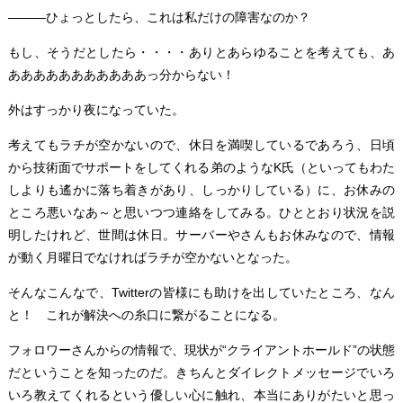
―――ひょっとしたら、これは私だけの障害なのか？
もし、そうだとしたら・・・・ありとあらゆることを考えても、あ
あああああああああああっ分からない！
外はすっかり夜になっていた。
考えてもラチが空かないので、休日を満喫しているであろう、日頃
から技術面でサポートをしてくれる弟のようなK氏（といってもわた
しよりも遙かに落ち着きがあり、しっかりしている）に、お休みの
ところ悪いなあ～と思いつつ連絡をしてみる。ひととおり状況を説
明したけれど、世間は休日。サーバーやさんもお休みなので、情報
が動く月曜日でなければラチが空かないとなった。
そんなこんなで、Twitterの皆様にも助けを出していたところ、なん
と！ これが解決への糸口に繋がることになる。
フォロワーさんからの情報で、現状が“クライアントホールド”の状態
だということを知ったのだ。きちんとダイレクトメッセージでいろ
いろ教えてくれるという優しい心に触れ、本当にありがたいと思っ