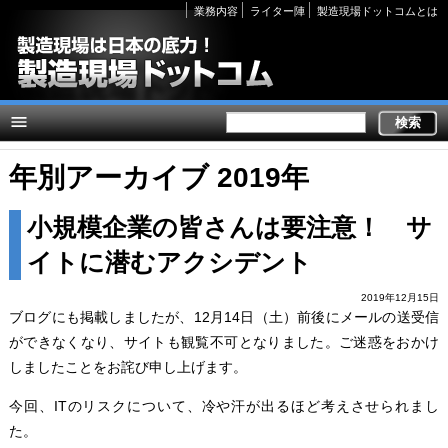
Secondary
業務内容
ライター陣
製造現場ドットコムとは
links
年別アーカイブ 2019年
小規模企業の皆さんは要注意！ サ
イトに潜むアクシデント
2019年12月15日
ブログにも掲載しましたが、12月14日（土）前後にメールの送受信
ができなくなり、サイトも観覧不可となりました。ご迷惑をおかけ
しましたことをお詫び申し上げます。
今回、ITのリスクについて、冷や汗が出るほど考えさせられまし
た。