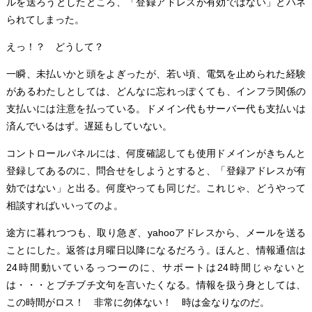
ルを送ろうとしたところ、「登録アドレスが有効ではない」とハネ
られてしまった。
えっ！？ どうして？
一瞬、未払いかと頭をよぎったが、若い頃、電気を止められた経験
があるわたしとしては、どんなに忘れっぽくても、インフラ関係の
支払いには注意を払っている。ドメイン代もサーバー代も支払いは
済んでいるはず。遅延もしていない。
コントロールパネルには、何度確認しても使用ドメインがきちんと
登録してあるのに、問合せをしようとすると、「登録アドレスが有
効ではない」と出る。何度やっても同じだ。これじゃ、どうやって
相談すればいいってのよ。
途方に暮れつつも、取り急ぎ、yahooアドレスから、メールを送る
ことにした。返答は月曜日以降になるだろう。ほんと、情報通信は
24時間動いているっつーのに、サポートは24時間じゃないと
は・・・とブチブチ文句を言いたくなる。情報を扱う身としては、
この時間がロス！ 非常に勿体ない！ 時は金なりなのだ。