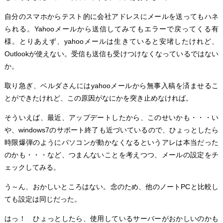
自分のスマホからテスト的に会社アドレスにメールを送ってもハネ
られる。Yahooメールから送信してみてもエラーで戻ってくる有
様。とりあえず、yahooメールは生きていると安堵したけれど、
Outlookが使えない。受信も送信も受けつけなくなっているではない
か。
取り急ぎ、ベルダさんにはyahooメールから無事入稿を済ませるこ
とができたけれど、この原因がなにかを突き止めなければ。
そういえば、最近、アップデートしたから、このせいかも・・・い
や、windows7のサポート終了も近づいているので、ひょっとしたら
時限爆弾のようにパソコンが動かなくなるというアレは本当だった
のかも・・・など、つまんないことを考えつつ、メールの設定をチ
ェックしてみる。
う～ん、おかしいところはない。念のため、他のノートPCと比較し
ても設定は同じだった。
はっ！ ひょっとしたら、使用しているサーバーがおかしいのかも