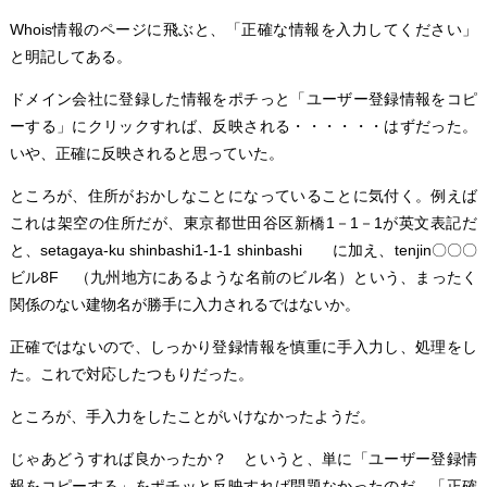
Whois情報のページに飛ぶと、「正確な情報を入力してください」
と明記してある。
ドメイン会社に登録した情報をポチっと「ユーザー登録情報をコピ
ーする」にクリックすれば、反映される・・・・・・はずだった。
いや、正確に反映されると思っていた。
ところが、住所がおかしなことになっていることに気付く。例えば
これは架空の住所だが、東京都世田谷区新橋1－1－1が英文表記だ
と、setagaya-ku shinbashi1-1-1 shinbashi に加え、tenjin〇〇〇
ビル8F （九州地方にあるような名前のビル名）という、まったく
関係のない建物名が勝手に入力されるではないか。
正確ではないので、しっかり登録情報を慎重に手入力し、処理をし
た。これで対応したつもりだった。
ところが、手入力をしたことがいけなかったようだ。
じゃあどうすれば良かったか？ というと、単に「ユーザー登録情
報をコピーする」をポチッと反映すれば問題なかったのだ。「正確