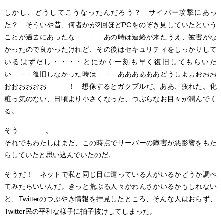
しかし、どうしてこうなったんだろう？ サイバー攻撃にあっ
た？ そういや昔、何者かが2回ほどPCをのぞき見していたという
ことが過去にあったな・・・・あの時は連絡が来たうえ、被害がな
かったので良かったけれど、その後はセキュリティをしっかりして
いるはずだし・・・・とにかく一刻も早く復旧してもらいた
い・・・復旧しなかった時は・・・ああああああどうしよぉおおお
おおおおおお―――！ 想像するとガクブルだ。ああ、疲れた。化
粧っ気のない、日頃より小さくなった、つぶらなお目々が潤んでく
る。
そう――――。
それでもわたしはまだ、この時点でサーバーの障害が悪影響をもた
らしていたと思い込んでいたのだ。
そうだ！ ネットで私と同じ目に遭っている人がいるかどうか調べ
てみたらいいんだ。きっと荒ぶる人々がわんさかいるかもしれない
と、Twitterのつぶやき情報を拝見したところ、そんな人はおらず、
Twitter民の平和な様子に拍子抜けしてしまった。