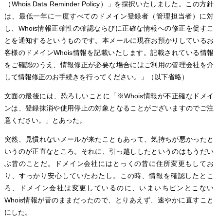
（Whois Data Reminder Policy）」を採択いたしました。この方針
は、最低一年に一度すべてのドメイン登録者（管理担当者）に対
し、Whois情報正確性の確認ならびに正確な情報への修正を促すこ
とを通知するというものです。本メールに現在お預かりしているお
客様のドメインWhois情報を記載いたします。記載されている情報
をご確認のうえ、情報修正が必要な場合にはご利用の管理会社を介
して情報修正のお手続きを行ってください。」（以下省略）
文面の最後には、恐ろしいことに「※Whois情報が不正確なドメイ
ンは、登録抹消や使用停止の対象となることがございますのでご注
意ください。」とあった。
突然、見慣れないメールが来たこともあって、気持ちが悪かったと
いうのが正直なところ。それに、引っ越ししたというのはもうだい
ぶ昔のことだ。ドメイン会社にはとっくの昔に住所変更もしてお
り、すっかり安心していたわたし。この時、情報を確認したとこ
ろ、ドメイン会社は変更しているのに、いまいちピンとこない
Whois情報が昔のままだったので、とりあえず、速やかに直すこと
にした。