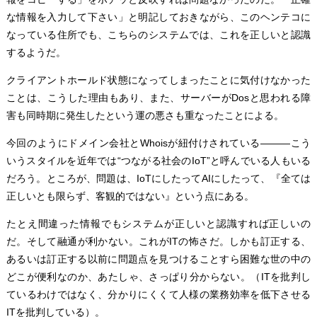
な情報を入力して下さい」と明記しておきながら、このヘンテコに
なっている住所でも、こちらのシステムでは、これを正しいと認識
するようだ。
クライアントホールド状態になってしまったことに気付けなかった
ことは、こうした理由もあり、また、サーバーがDosと思われる障
害も同時期に発生したという運の悪さも重なったことによる。
今回のようにドメイン会社とWhoisが紐付けされている―――こう
いうスタイルを近年では“つながる社会のIoT”と呼んでいる人もいる
だろう。ところが、問題は、IoTにしたってAIにしたって、『全ては
正しいとも限らず、客観的ではない』という点にある。
たとえ間違った情報でもシステムが正しいと認識すれば正しいの
だ。そして融通が利かない。これがITの怖さだ。しかも訂正する、
あるいは訂正する以前に問題点を見つけることすら困難な世の中の
どこが便利なのか、あたしゃ、さっぱり分からない。（ITを批判し
ているわけではなく、分かりにくくて人様の業務効率を低下させる
ITを批判している）。