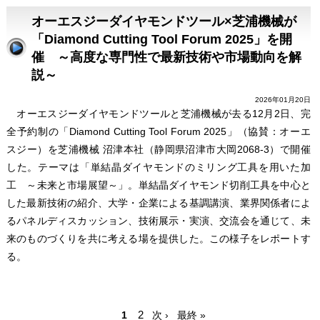
オーエスジーダイヤモンドツール×芝浦機械が
「Diamond Cutting Tool Forum 2025」を開
催 ～高度な専門性で最新技術や市場動向を解
説～
2026年01月20日
オーエスジーダイヤモンドツールと芝浦機械が去る12月2日、完
全予約制の「Diamond Cutting Tool Forum 2025」（協賛：オーエ
スジー）を芝浦機械 沼津本社（静岡県沼津市大岡2068-3）で開催
した。テーマは「単結晶ダイヤモンドのミリング工具を用いた加
工 ～未来と市場展望～」。単結晶ダイヤモンド切削工具を中心と
した最新技術の紹介、大学・企業による基調講演、業界関係者によ
るパネルディスカッション、技術展示・実演、交流会を通じて、未
来のものづくりを共に考える場を提供した。この様子をレポートす
る。
ペ
ペ
2
次
最
1
次 ›
最終 »