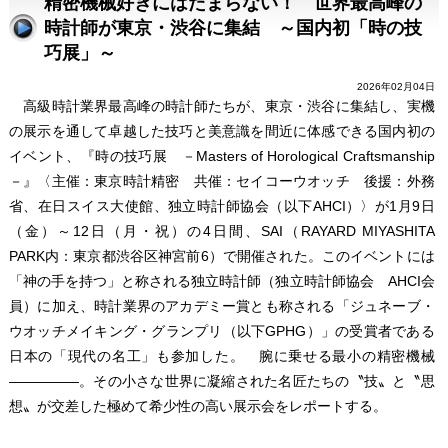
精密機械好きにはたまらない！ 世界最高峰の
時計師が東京・渋谷に集結 ～国内初「時の技
巧展」～
2026年02月04日
高級時計業界最高峰の時計師たちが、東京・渋谷に集結し、実機
の展示を通して卓越した技巧と美意識を間近に体感できる国内初の
イベント、『時の技巧展 －Masters of Horological Craftsmanship
－』〈主催：東京時計精密 共催：セイコーウオッチ 後援：外務
省、在日スイス大使館、独立時計師協会（以下AHCI）〉が1月9日
（金）～12日（月・祝）の4日間、SAI（RAYARD MIYASHITA
PARK内：東京都渋谷区神宮前6）で開催された。このイベントには
「神の手を持つ」と称される独立時計師（独立時計師協会 AHCI会
員）に加え、時計業界のアカデミー賞とも称される「ジュネーブ・
ウオッチメイキング・グランプリ（以下GPHG）」の受賞者である
日本の「現代の名工」も参加した。 腕に乗せる最小の精密機械
―――――。その小さな世界に凝縮された名匠たちの〝技〟と〝思
想〟が交差した極めて希少性の高い展示会をレポートする。