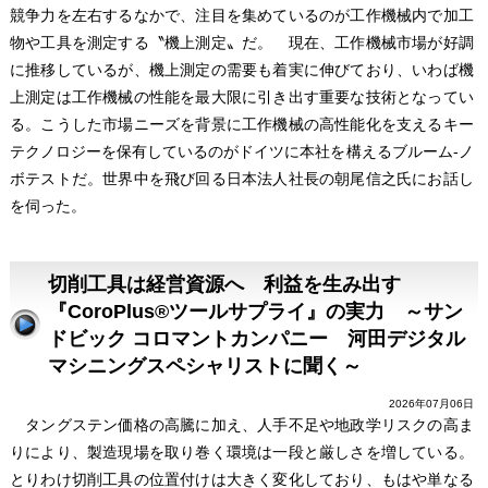
競争力を左右するなかで、注目を集めているのが工作機械内で加工
物や工具を測定する〝機上測定〟だ。 現在、工作機械市場が好調
に推移しているが、機上測定の需要も着実に伸びており、いわば機
上測定は工作機械の性能を最大限に引き出す重要な技術となってい
る。こうした市場ニーズを背景に工作機械の高性能化を支えるキー
テクノロジーを保有しているのがドイツに本社を構えるブルーム-ノ
ボテストだ。世界中を飛び回る日本法人社長の朝尾信之氏にお話し
を伺った。
切削工具は経営資源へ 利益を生み出す
『CoroPlus®ツールサプライ』の実力 ～サン
ドビック コロマントカンパニー 河田デジタル
マシニングスペシャリストに聞く～
2026年07月06日
タングステン価格の高騰に加え、人手不足や地政学リスクの高ま
りにより、製造現場を取り巻く環境は一段と厳しさを増している。
とりわけ切削工具の位置付けは大きく変化しており、もはや単なる