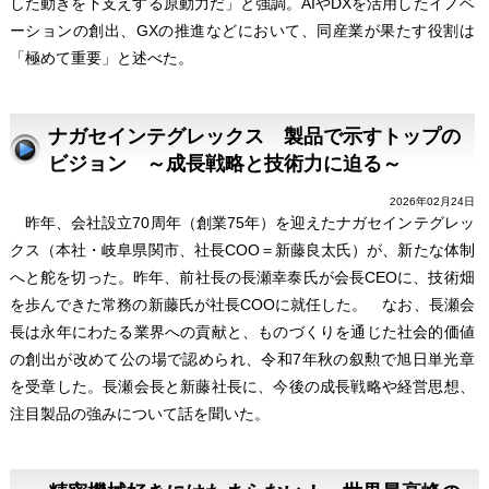
した動きを下支えする原動力だ」と強調。AIやDXを活用したイノベ
ーションの創出、GXの推進などにおいて、同産業が果たす役割は
「極めて重要」と述べた。
ナガセインテグレックス 製品で示すトップの
ビジョン ～成長戦略と技術力に迫る～
2026年02月24日
昨年、会社設立70周年（創業75年）を迎えたナガセインテグレッ
クス（本社・岐阜県関市、社長COO＝新藤良太氏）が、新たな体制
へと舵を切った。昨年、前社長の長瀬幸泰氏が会長CEOに、技術畑
を歩んできた常務の新藤氏が社長COOに就任した。 なお、長瀬会
長は永年にわたる業界への貢献と、ものづくりを通じた社会的価値
の創出が改めて公の場で認められ、令和7年秋の叙勲で旭日単光章
を受章した。長瀬会長と新藤社長に、今後の成長戦略や経営思想、
注目製品の強みについて話を聞いた。