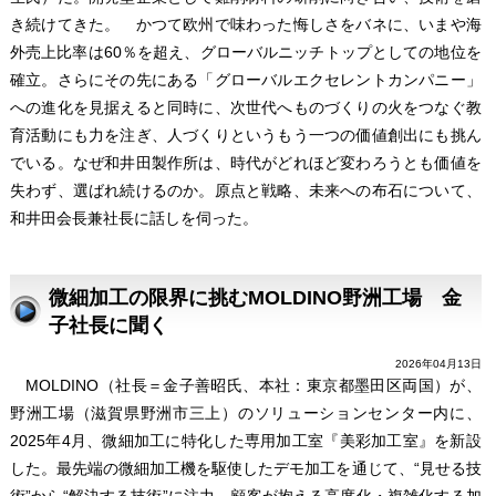
き続けてきた。 かつて欧州で味わった悔しさをバネに、いまや海
外売上比率は60％を超え、グローバルニッチトップとしての地位を
確立。さらにその先にある「グローバルエクセレントカンパニー」
への進化を見据えると同時に、次世代へものづくりの火をつなぐ教
育活動にも力を注ぎ、人づくりというもう一つの価値創出にも挑ん
でいる。なぜ和井田製作所は、時代がどれほど変わろうとも価値を
失わず、選ばれ続けるのか。原点と戦略、未来への布石について、
和井田会長兼社長に話しを伺った。
微細加工の限界に挑むMOLDINO野洲工場 金
子社長に聞く
2026年04月13日
MOLDINO（社長＝金子善昭氏、本社：東京都墨田区両国）が、
野洲工場（滋賀県野洲市三上）のソリューションセンター内に、
2025年4月、微細加工に特化した専用加工室『美彩加工室』を新設
した。最先端の微細加工機を駆使したデモ加工を通じて、“見せる技