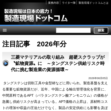
Secondary
業務内容
ライター陣
製造現場ドットコムとは
links
注目記事 2026年分
三菱マテリアルの取り組み 超硬スクラップが
〝鉱物資源〟に ～タングステン供給リスク時
代に挑む製造業の資源循環～
2026年08月05日
タングステンは切削工具や金型材などに用いられ、製造基盤を支え
る重要な鉱物資源だが、近年、中国による輸出管理強化を背景に、
中間原料であるAPT（パラタングステン酸アンモニウム）の価格が
急騰し供給リスクが高まっている。APT価格の上昇は、原材料コス
トの増加や収益の圧迫だけでなく、製品の安定供給にも影響を及ぼ