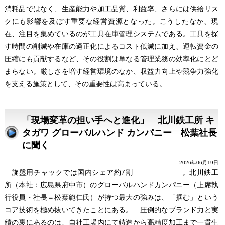
消耗品ではなく、生産能力や加工品質、利益率、さらには供給リス
クにも影響を及ぼす重要な経営資源となった。こうしたなか、現
在、注目を集めているのが工具在庫管理システムである。工具を探
す時間の削減や在庫の適正化によるコスト低減に加え、運転資金の
圧縮にも貢献するなど、その役割は単なる管理業務の効率化にとど
まらない。厳しさを増す経営環境のなか、収益力向上や競争力強化
を支える施策として、その重要性は高まっている。
「現場変革の担い手へと進化」 北川鉄工所 キ
タガワ グローバルハンド カンパニー 松葉社長
に聞く
2026年06月19日
旋盤用チャックでは国内シェア約7割―――――――。北川鉄工
所（本社：広島県府中市）のグローバルハンドカンパニー（上席執
行役員・社長＝松葉範仁氏）が持つ最大の強みは、「掴む」という
コア技術を極め抜いてきたことにある。 圧倒的なブランド力と実
績の裏にあるのは、自社工場内にて鋳造から高精度加工まで一貫生