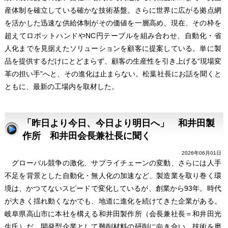
産体制を確立している確かな技術基盤。さらに世界に広がる拠点網
を活かした迅速な供給体制がその価値を一層高め、現在、その枠を
超えてロボットハンドやNC円テーブルを組み合わせ、自動化・省
人化までを見据えたソリューションを顧客に提案している。単に製
品を提供するだけにとどまらず、顧客の生産性を引き上げる“現場変
革の担い手”へと、その進化は止まらない。松葉社長にお話を聞くと
ともに、最新の工場内を取材した。
「昨日より今日、今日より明日へ」 和井田製
作所 和井田会長兼社長に聞く
2026年06月01日
グローバル競争の激化、サプライチェーンの変動、さらには人手
不足を背景とした自動化・無人化の加速など、製造業を取り巻く環
境は、かつてないスピードで変化しているが、創業から93年。時代
が大きく揺れ動くなかでも、地道に進化を続けてきた企業がある。
岐阜県高山市に本社を構える和井田製作所（会長兼社長＝和井田光
生氏）だ。開発型企業として難削材料の研削に向き合い、技術を磨