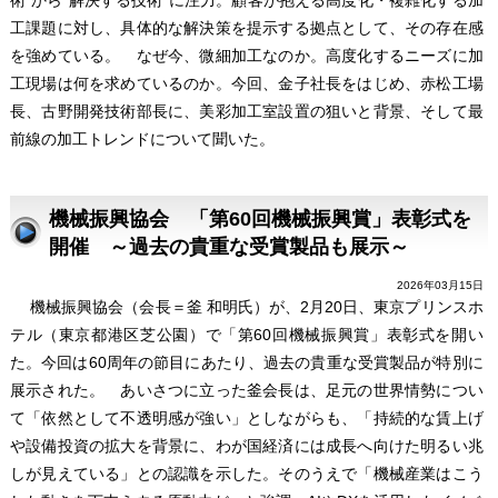
術”から“解決する技術”に注力。顧客が抱える高度化・複雑化する加
工課題に対し、具体的な解決策を提示する拠点として、その存在感
を強めている。 なぜ今、微細加工なのか。高度化するニーズに加
工現場は何を求めているのか。今回、金子社長をはじめ、赤松工場
長、古野開発技術部長に、美彩加工室設置の狙いと背景、そして最
前線の加工トレンドについて聞いた。
機械振興協会 「第60回機械振興賞」表彰式を
開催 ～過去の貴重な受賞製品も展示～
2026年03月15日
機械振興協会（会長＝釜 和明氏）が、2月20日、東京プリンスホ
テル（東京都港区芝公園）で「第60回機械振興賞」表彰式を開い
た。今回は60周年の節目にあたり、過去の貴重な受賞製品が特別に
展示された。 あいさつに立った釜会長は、足元の世界情勢につい
て「依然として不透明感が強い」としながらも、「持続的な賃上げ
や設備投資の拡大を背景に、わが国経済には成長へ向けた明るい兆
しが見えている」との認識を示した。そのうえで「機械産業はこう