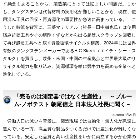
す懸念もあることから、製造業にとっては悩ましい問題だ。しか
も、タングステンは代替材料の実用化が難しいことから、現在、使
用済み工具の回収・再資源化の重要性が急速に高まっている。 こ
うした時流を背景に、三菱マテリアル（社長＝田中徹也氏）は使用
済み超硬工具やその研削くずなどから出る超硬スクラップを回収し
て再び超硬工具へと戻す資源循環サイクルを構築。2024年には世界
有数のタングステンメーカーであるH.C.Starck（エイチ・シー・ス
タルク）を買収し、欧州・米国・中国の生産拠点と世界最大級のリ
サイクル能力を取り込み、資源循環を軸に競争力を高める企業へと
進化している。
「売るのは測定器ではなく生産性」 ～ブルー
ム-ノボテスト 朝尾信之 日本法人社長に聞く～
2026年07月21日
労働人口の減少を背景に、製造現場では自動化・無人化が急速に
進んでいる一方、高品質な製品をつくるだけでは差別化が難しくな
っている。安定した品質と高い生産性をいかに両立するかが企業の