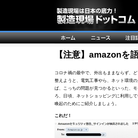
メ
イ
ン
【注意】amazon
ナ
ビ
コロナ禍の最中で、外出もままならず、ど
ゲ
整えようと、電気工事やら、ネット環境の
ー
ば、こっちの問題が見つかるといった、モ
シ
ろ、日頃、ネットショッピングに利用して
ョ
喚起のためにご紹介しましょう。
ン
これだ！