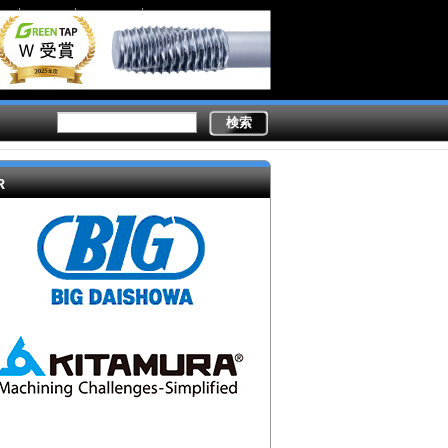
Secondary
業務内容
ライター陣
製造現場ドットコムとは
links
R