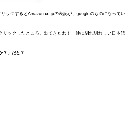
するとAmazon.co.jpの表記が、googleのものになってい
クリックしたところ、出てきたわ！ 妙に馴れ馴れしい日本語
ですか？」だと？